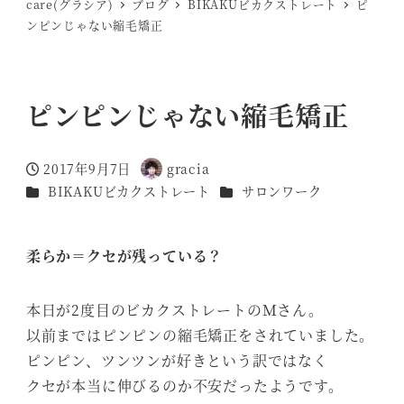
care(グラシア)
ブログ
BIKAKUビカクストレート
ピ
ンピンじゃない縮毛矯正
ピンピンじゃない縮毛矯正
2017年9月7日
gracia
投稿日
著
カテゴリー
カテゴリー
BIKAKUビカクストレート
サロンワーク
者
柔らか＝クセが残っている？
本日が2度目のビカクストレートのＭさん。
以前まではピンピンの縮毛矯正をされていました。
ピンピン、ツンツンが好きという訳ではなく
クセが本当に伸びるのか不安だったようです。