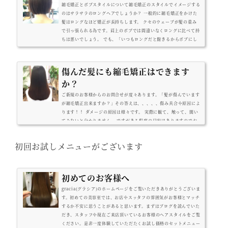
縮毛矯正とボブスタイルについて縮毛矯正のスタイルでイメージする
のはサラサラのロングヘアでしょうか？ 一般的に縮毛矯正をかけた
髪はロングなほど矯正が長持ちします。 クセのウェーブが髪の重み
で引っ張られる為です。肩上のボブでは間違いなくロングに比べて持
ちは悪いでしょう。 でも、「いつもロングだと飽きるからボブにし
たいんです。」 そういうお客さんが多いんです。ボブ+縮毛矯正の不
安要素・持ちが悪い ・毛先パッツンパッツンの市松人形みたいにな
りそう持ちは悪いです。ロングが半年持つならボブだと3ヶ月が限度
傷んだ髪にも縮毛矯正はできます
です...
か？
ご新規のお客様からのお問合せが度々あります。「髪が傷んでいます
が縮毛矯正出来ますか？」その答えは、、、、、傷み具合や原因によ
ります！！ ダメージの原因は様々です。 実際に観て、触って、聞い
てみないと分かりません。 ですがある程度の目安はありますのでお
伝えしたいと思います。 ダメージを原因別に分けてみます ヘアカラ
ーのダメージ毛先にパサつきがある程度であれば矯正は可能です。
初回お試しメニューがございます
ヘアカラーの頻度が一か月に一度以上で、 リタッチではなく毎回全
体をカラーしている髪はダメージの蓄積が考えられるので要相談で
す。 ...
初めてのお客様へ
gracia(グラシア)のホームページをご覧いただきありがとうございま
す。初めての美容室では、お店やスッタフの雰囲気がお客様とマッチ
するか不安に思うことがあると思います。まずはブログを読んでいた
だき、スタッフや現在ご来店頂いているお客様のヘアスタイルをご覧
ください。是非一度体験していただたくお試し価格のセットメニュー